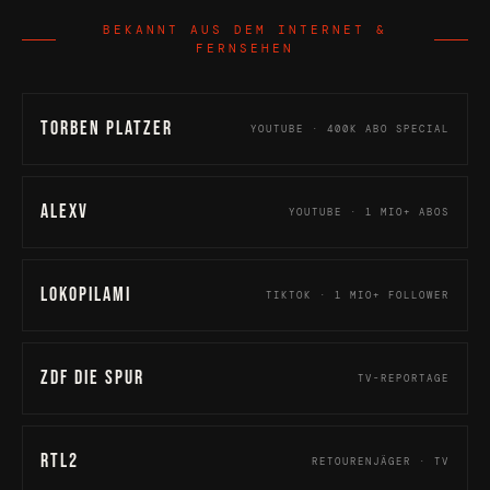
BEKANNT AUS DEM INTERNET &
FERNSEHEN
Torben Platzer
YOUTUBE · 400K ABO SPECIAL
AlexV
YOUTUBE · 1 MIO+ ABOS
Lokopilami
TIKTOK · 1 MIO+ FOLLOWER
ZDF Die Spur
TV-REPORTAGE
RTL2
RETOURENJÄGER · TV