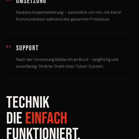
Umsetzung
Saubere Implementierung – persönlich von mir, mit klarer
Kommunikation während des gesamten Prozesses.
Support
04
Nach der Umsetzung bleibe ich an Bord – langfristig und
zuverlässig. Direkter Draht statt Ticket-System.
TECHNIK
DIE
EINFACH
FUNKTIONIERT.