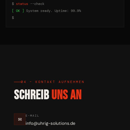
$
status
--check
[ OK ]
System ready. Uptime: 99.9%
$
04 – KONTAKT AUFNEHMEN
SCHREIB
UNS AN
E-MAIL
✉
info@uhrig-solutions.de